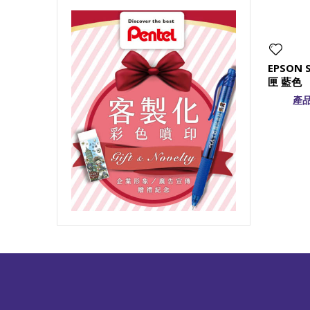
EPSON 
匣 藍色
產品