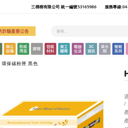
三棵樹有限公司 統一編號53165986
服務專線:04-
6A 環保碳粉匣 黑色
適
/
產
產