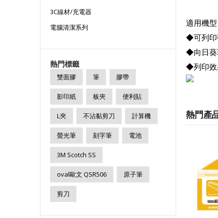
3C線材/充電器
適用機型：HP 
電腦清潔系列
◆可列印張
◆向日葵
熱門標籤
◆列印效
雙面膠
筆
膠帶
影印紙
板夾
便利貼
熱門產
L夾
不沾黏剪刀
計算機
螢光筆
刻字筆
電池
3M Scotch SS
oval歐文 QSR506
原子筆
剪刀