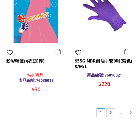
粉彩輕便雨衣(加厚)
955G NBR耐油手套9吋(紫色)
S/M/L
特殊商品!
產品編號:76010021
產品編號:76030018
$220
$30
(current)
1
2
...