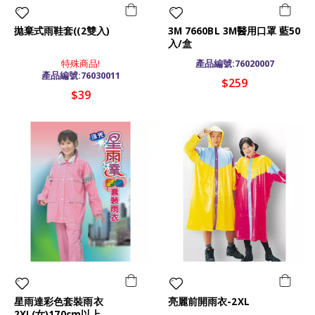
拋棄式雨鞋套((2雙入)
3M 7660BL 3M醫用口罩 藍50
入/盒
特殊商品!
產品編號:76020007
產品編號:76030011
$259
$39
星雨達彩色套裝雨衣
亮麗前開雨衣-2XL
2XL(女)170cm以上