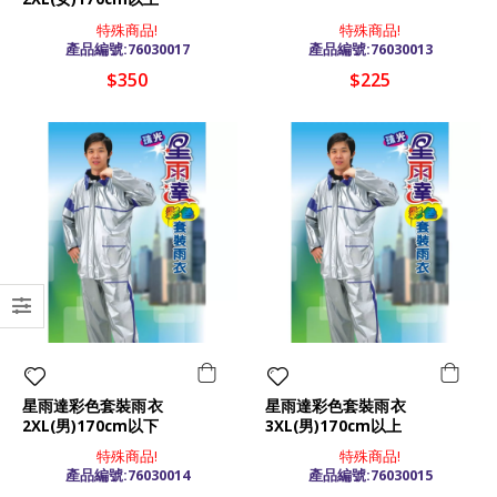
特殊商品!
特殊商品!
產品編號:76030017
產品編號:76030013
$350
$225
星雨達彩色套裝雨衣
星雨達彩色套裝雨衣
2XL(男)170cm以下
3XL(男)170cm以上
特殊商品!
特殊商品!
產品編號:76030014
產品編號:76030015