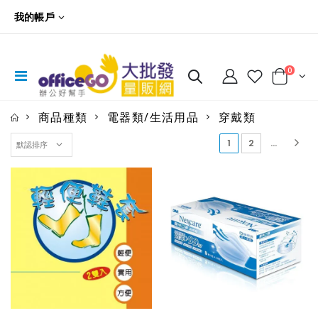
我的帳戶
0
商品種類
電器類/生活用品
穿戴類
(current)
1
2
...