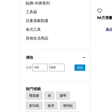
貼牌/吊牌系列
工具箱
9A方形
兒童居家防護
各式工具
產品
其他生活用品
價格
金額:
~
查詢
熱門標籤
雙面膠
筆
膠帶
影印紙
板夾
便利貼