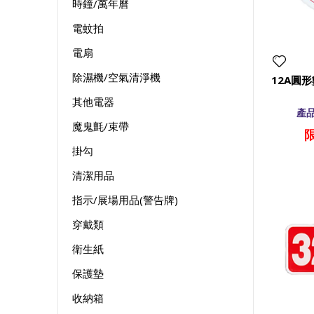
時鐘/萬年曆
電蚊拍
電扇
除濕機/空氣清淨機
12A圓
其他電器
產品
魔鬼氈/束帶
掛勾
清潔用品
指示/展場用品(警告牌)
穿戴類
衛生紙
保護墊
收納箱