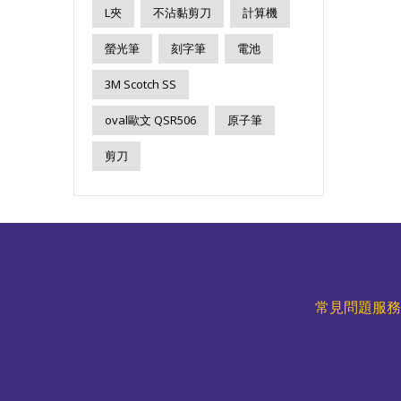
L夾
不沾黏剪刀
計算機
螢光筆
刻字筆
電池
3M Scotch SS
oval歐文 QSR506
原子筆
剪刀
常見問題服