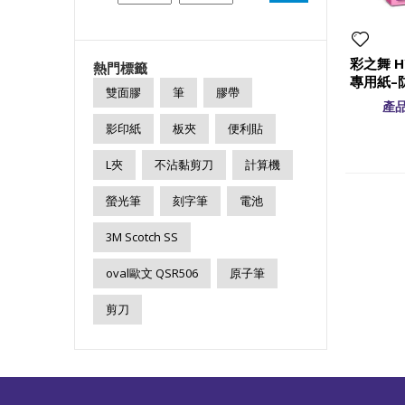
彩之舞 H
熱門標籤
專用紙–
雙面膠
筆
膠帶
產品
影印紙
板夾
便利貼
L夾
不沾黏剪刀
計算機
螢光筆
刻字筆
電池
3M Scotch SS
oval歐文 QSR506
原子筆
剪刀