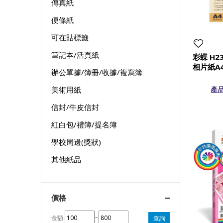
傳真紙
便條紙
可在貼標籤
筆記本/活頁紙
彩蝶 H2
相片紙A4
辦公單據/簿冊/收據/複寫簿
美術用紙
產品
信封/牛皮信封
紅白包/禮簿/提名簿
學校周邊(獎狀)
其他紙品
價格
金額:
~
查詢