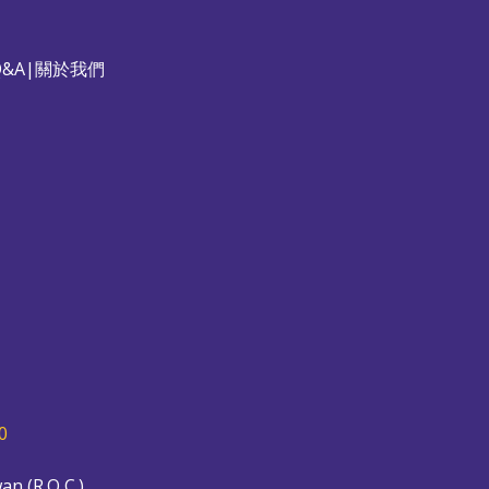
&A
|
關於我們
0
an (R.O.C.)