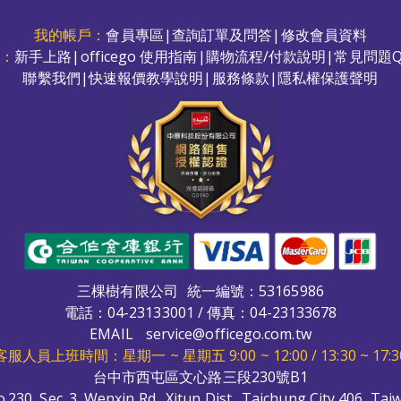
我的帳戶：
會員專區
|
查詢訂單及問答
|
修改會員資料
務：
新手上路
|
officego 使用指南
|
購物流程/付款說明
|
常見問題Q
聯繫我們
|
快速報價教學說明
|
服務條款
|
隱私權保護聲明
三棵樹有限公司
統一編號：53165986
電話：
04-23133001
/ 傳真：04-23133678
EMAIL
service@officego.com.tw
客服人員上班時間：星期一 ~ 星期五 9:00 ~ 12:00 / 13:30 ~ 17:3
台中市西屯區文心路三段230號B1
.230, Sec. 3, Wenxin Rd., Xitun Dist., Taichung City 406, Taiw