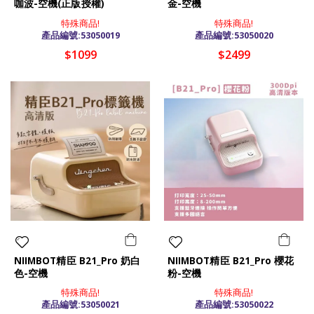
咖波-空機(正版授權)
金-空機
特殊商品!
特殊商品!
產品編號:53050019
產品編號:53050020
$1099
$2499
NIIMBOT精臣 B21_Pro 奶白
NIIMBOT精臣 B21_Pro 櫻花
色-空機
粉-空機
特殊商品!
特殊商品!
產品編號:53050021
產品編號:53050022