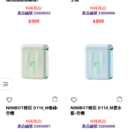
特殊商品!
特殊商品!
產品編號:53050032
產品編號:53050006
$999
$899
NIIMBOT精臣 D110_M春綠-
NIIMBOT精臣 D110_M雲水
空機
藍-空機
特殊商品!
特殊商品!
產品編號:53050007
產品編號:53050008