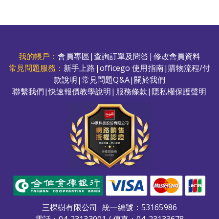
我的帳戶：
會員專區
|
查詢訂單及問答
|
修改會員資料
常見問題服務：
新手上路
|
officego 使用指南
|
購物流程/付
款說明
|
常見問題Q&A
|
關於我們
聯繫我們
|
快速報價教學說明
|
服務條款
|
隱私權保護聲明
三棵樹有限公司
統一編號：53165986