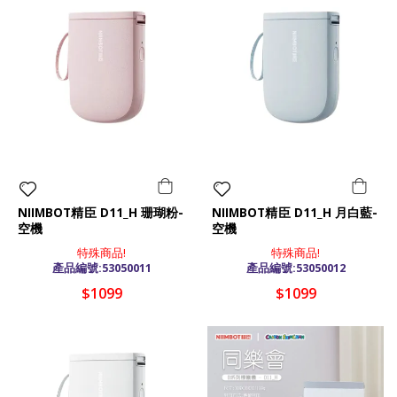
NIIMBOT精臣 D11_H 珊瑚粉-
NIIMBOT精臣 D11_H 月白藍-
空機
空機
特殊商品!
特殊商品!
產品編號:53050011
產品編號:53050012
$1099
$1099