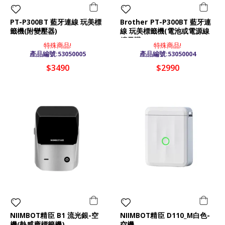
PT-P300BT 藍牙連線 玩美標
Brother PT-P300BT 藍牙連
籤機(附變壓器)
線 玩美標籤機(電池或電源線
續另購)
特殊商品!
特殊商品!
產品編號:53050005
產品編號:53050004
$3490
$2990
NIIMBOT精臣 B1 流光銀-空
NIIMBOT精臣 D110_M白色-
機(熱感應標籤機)
空機