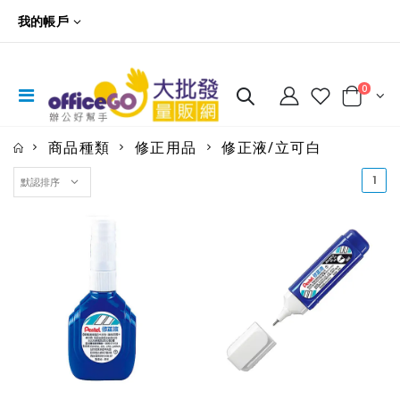
我的帳戶
0
商品種類
修正用品
修正液/立可白
(cu
1