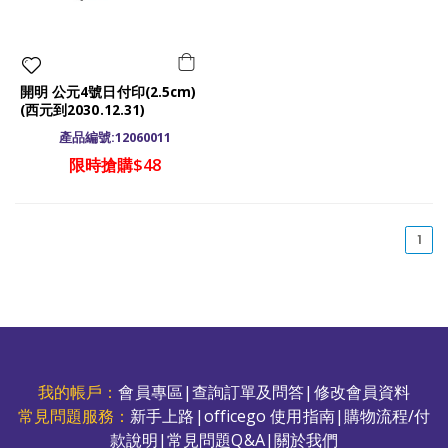
開明 公元4號日付印(2.5cm)
(西元到2030.12.31)
產品編號:12060011
限時搶購$48
(cu
1
我的帳戶：
會員專區
|
查詢訂單及問答
|
修改會員資料
常見問題服務：
新手上路
|
officego 使用指南
|
購物流程/付
款說明
|
常見問題Q&A
|
關於我們