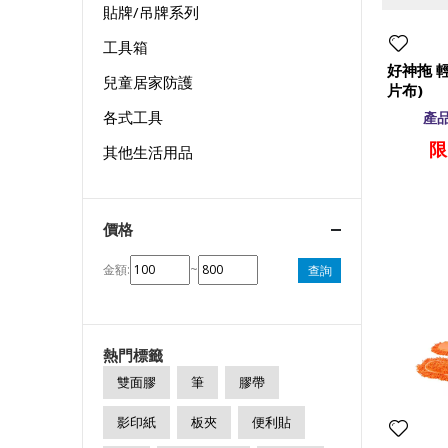
貼牌/吊牌系列
工具箱
好神拖 
兒童居家防護
片布)
各式工具
產品
限
其他生活用品
價格
金額:
~
查詢
熱門標籤
雙面膠
筆
膠帶
影印紙
板夾
便利貼