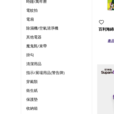
時鐘/萬年曆
電蚊拍
電扇
除濕機/空氣清淨機
百利海綿
其他電器
產品
魔鬼氈/束帶
掛勾
清潔用品
指示/展場用品(警告牌)
穿戴類
衛生紙
保護墊
收納箱