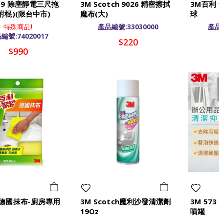
59 除塵靜電三尺拖
3M Scotch 9026 精密擦拭
3M百利 
附棍)(限台中市)
魔布(大)
球
特殊商品!
產品編號:33030000
產品
編號:74020017
$220
$990
 德國抹布-廚房專用
3M Scotch魔利沙發清潔劑
3M 57
19Oz
噴罐