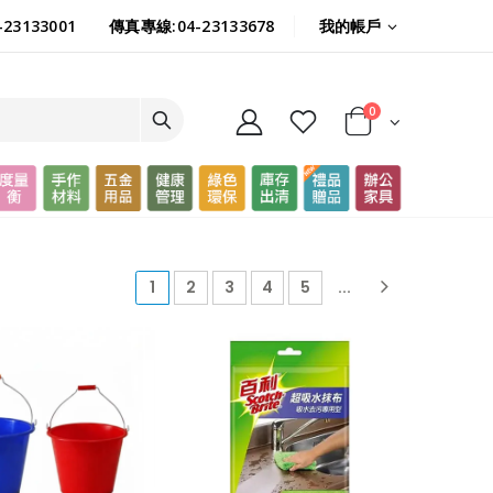
我的帳戶
23133001
傳真專線:04-23133678
0
(current)
1
2
3
4
5
...