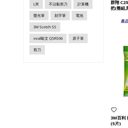
群翔 C2
L夾
不沾黏剪刀
計算機
把(整組,
螢光筆
刻字筆
電池
產品
3M Scotch SS
oval歐文 QSR506
原子筆
剪刀
3M百利
(5片)