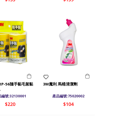
6RP-56隨手黏毛絮黏
3M魔利 馬桶清潔劑
包
編號:32130001
產品編號:75020002
$220
$104