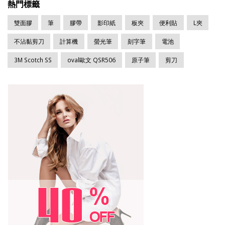
熱門標籤
雙面膠
筆
膠帶
影印紙
板夾
便利貼
L夾
不沾黏剪刀
計算機
螢光筆
刻字筆
電池
3M Scotch SS
oval歐文 QSR506
原子筆
剪刀