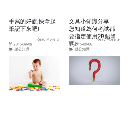
手寫的好處,快拿起
文具小知識分享，
筆記下來吧!
您知道為何考試都
要指定使用2B鉛筆
Read More
Read More
嗎?
2016-09-08
2016-09-08
辦公知識
辦公知識