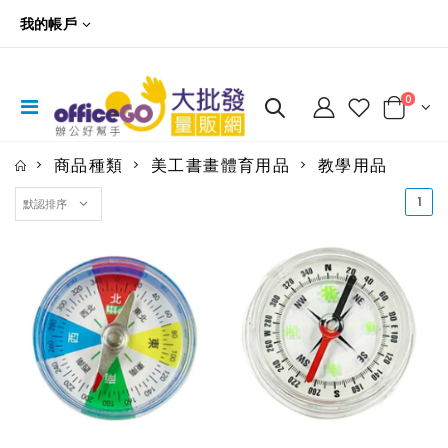
我的帳戶
0
商品種類
美工書畫體育用品
教學用品
(cu
1