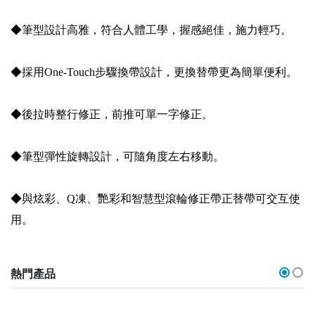
◆筆型設計高雅，符合人體工學，握感絕佳，施力輕巧。
◆採用One-Touch步驟換帶設計，更換替帶更為簡單便利。
◆後拉時整行修正，前推可單一字修正。
◆筆型彈性旋轉設計，可隨角度左右移動。
◆與炫彩、Q凍、艷彩和智慧型滾輪修正帶正替帶可交互使
用。
熱門產品