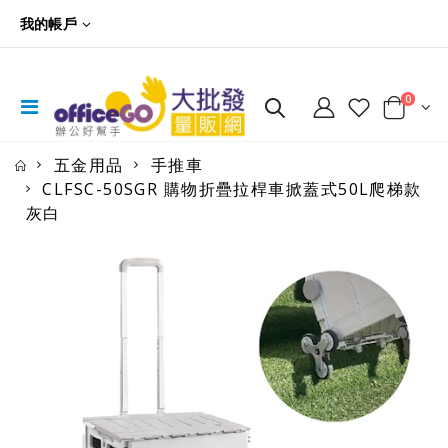
我的帳戶
0
五金用品
手推車
CLFSC-50SGR 購物折疊拉桿車掀蓋式50L爬梯款
灰白