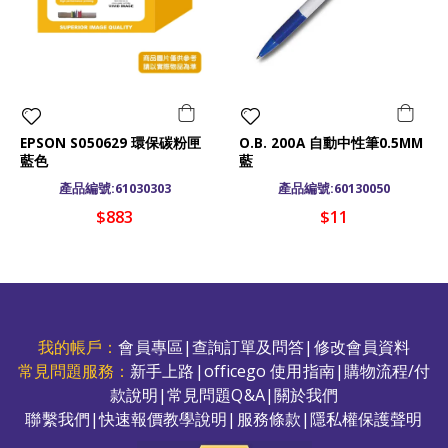
EPSON S050629 環保碳粉匣
O.B. 200A 自動中性筆0.5MM
藍色
藍
產品編號:61030303
產品編號:60130050
$883
$11
我的帳戶：
會員專區
|
查詢訂單及問答
|
修改會員資料
常見問題服務：
新手上路
|
officego 使用指南
|
購物流程/付
款說明
|
常見問題Q&A
|
關於我們
聯繫我們
|
快速報價教學說明
|
服務條款
|
隱私權保護聲明