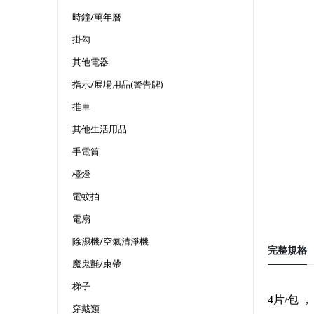
時鐘/萬年曆
掛勾
其他電器
指示/展場用品(警告牌)
推車
其他生活用品
手電筒
檯燈
電蚊拍
電扇
除濕機/空氣清淨機
完整規格
魔鬼氈/束帶
梯子
4片/包 ，
穿戴類