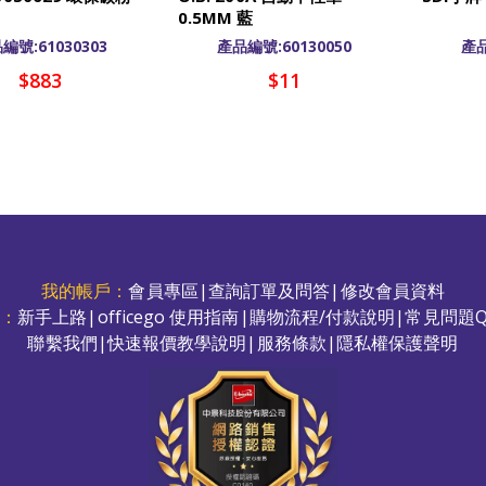
0.5MM 藍
編號:61030303
產品編號:60130050
產品
$883
$11
我的帳戶：
會員專區
|
查詢訂單及問答
|
修改會員資料
務：
新手上路
|
officego 使用指南
|
購物流程/付款說明
|
常見問題Q
聯繫我們
|
快速報價教學說明
|
服務條款
|
隱私權保護聲明