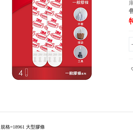
庫
售
 規格=18961 大型膠條