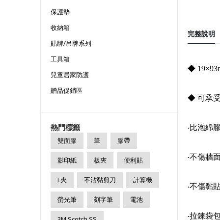
保護墊
收納箱
完整說明
貼牌/吊牌系列
工具箱
◆ 19×9
兒童居家防護
贈品促銷區
◆ 可承受
熱門標籤
‧比泡綿
雙面膠
筆
膠帶
‧不傷牆
影印紙
板夾
便利貼
L夾
不沾黏剪刀
計算機
‧不傷黏
螢光筆
刻字筆
電池
‧拉鍊袋
3M Scotch SS