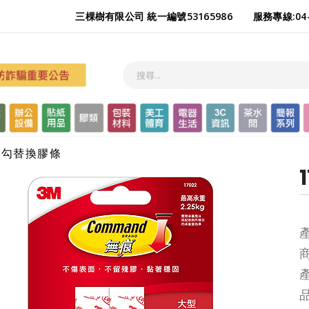
三棵樹有限公司 統一編號53165986
服務專線:04-
型掛勾替換膠條
產
商
產
品