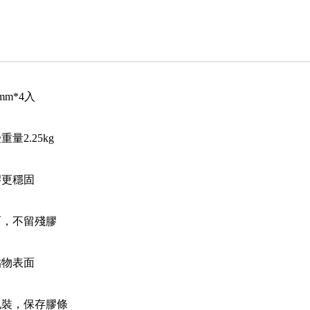
3mm*4入
重量2.25kg
膠更穩固
面，不留殘膠
貼物表面
包裝，保存膠條