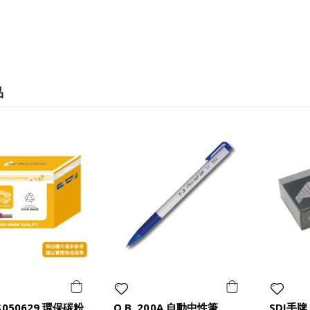
品
S050629 環保碳粉
O.B. 200A 自動中性筆
SDI手牌