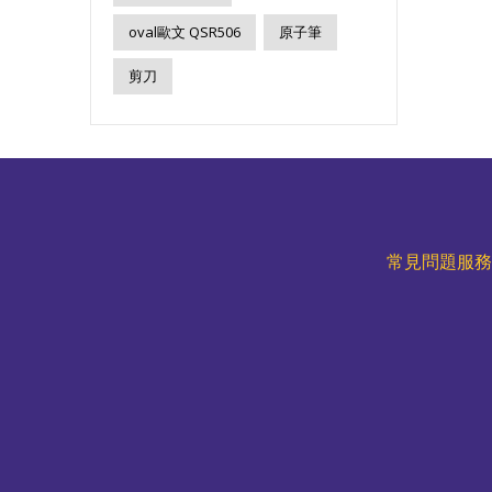
oval歐文 QSR506
原子筆
剪刀
常見問題服