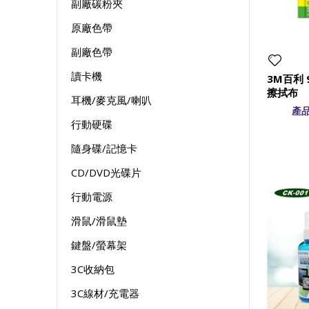
副廠碳粉夾
原廠色帶
副廠色帶
讀卡機
3M百利
擦拭布
耳機/麥克風/喇叭
產品
行動硬碟
隨身碟/記憶卡
CD/DVD光碟片
行動電源
滑鼠/滑鼠墊
鍵盤/螢幕架
3C收納包
3C線材/充電器