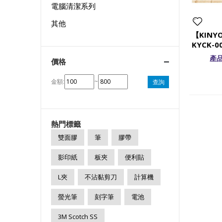
電腦清潔系列
其他
【KIN
KYCK-0
產品
價格
金額:
~
查詢
熱門標籤
雙面膠
筆
膠帶
影印紙
板夾
便利貼
L夾
不沾黏剪刀
計算機
螢光筆
刻字筆
電池
3M Scotch SS