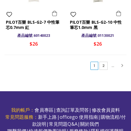
PILOT百樂 BLS-G2-7 中性筆
PILOT百樂 BLS-G2-10 中性
芯0.7mm 紅
筆芯1.0mm 黑
產品編號:60140023
產品編號:01130021
$26
$26
(current)
1
2
...
我的帳戶：
會員專區
|
查詢訂單及問答
|
修改會員資料
常見問題服務：
新手上路
|
officego 使用指南
|
購物流程/付
款說明
|
常見問題Q&A
|
關於我們
聯繫我們
|
快速報價教學說明
|
服務條款
|
隱私權保護聲明