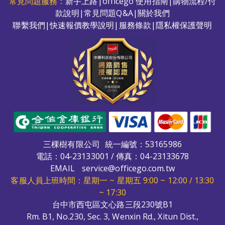
常見問題服務：
新手上路
|
officego 使用指南
|
購物流程/付
款說明
|
常見問題Q&A
|
關於我們
聯繫我們
|
快速報價教學說明
|
服務條款
|
隱私權保護聲明
三棵樹有限公司
統一編號：53165986
電話：
04-23133001
/ 傳真：04-23133678
EMAIL
service@officego.com.tw
客服人員上班時間：星期一 ~ 星期五 9:00 ~ 12:00 / 13:30
~ 17:30
台中市西屯區文心路三段230號B1
Rm. B1, No.230, Sec. 3, Wenxin Rd., Xitun Dist.,