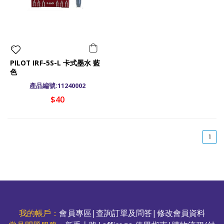
PILOT IRF-5S-L 卡式墨水 藍
色
產品編號:11240002
$40
(cu
1
我的帳戶：
會員專區
|
查詢訂單及問答
|
修改會員資料