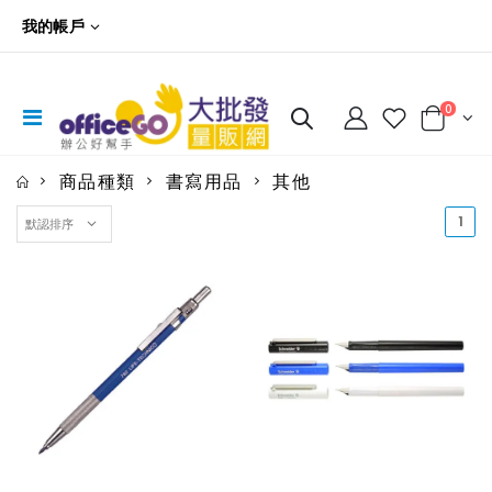
我的帳戶
0
商品種類
書寫用品
其他
(cu
1