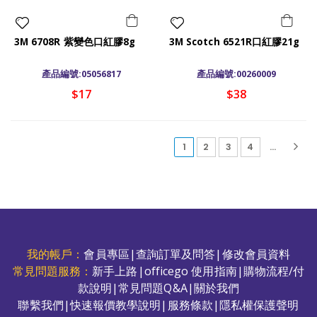
3M 6708R 紫變色口紅膠8g
3M Scotch 6521R口紅膠21g
產品編號:05056817
產品編號:00260009
$17
$38
(current)
1
2
3
4
...
我的帳戶：
會員專區
|
查詢訂單及問答
|
修改會員資料
常見問題服務：
新手上路
|
officego 使用指南
|
購物流程/付
款說明
|
常見問題Q&A
|
關於我們
聯繫我們
|
快速報價教學說明
|
服務條款
|
隱私權保護聲明