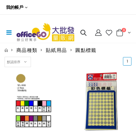
我的帳戶
0
商品種類
貼紙用品
圓點標籤
(cu
1