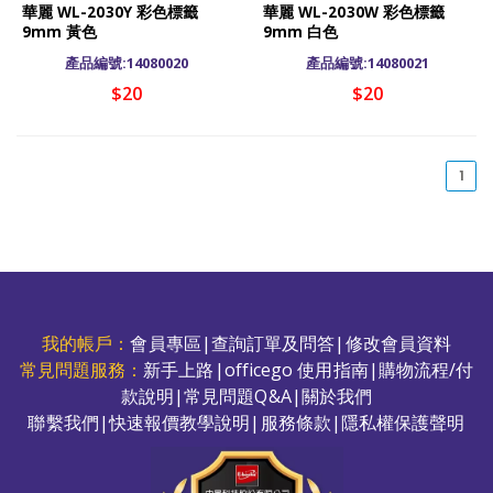
華麗 WL-2030Y 彩色標籤
華麗 WL-2030W 彩色標籤
9mm 黃色
9mm 白色
產品編號:14080020
產品編號:14080021
$20
$20
(cu
1
我的帳戶：
會員專區
|
查詢訂單及問答
|
修改會員資料
常見問題服務：
新手上路
|
officego 使用指南
|
購物流程/付
款說明
|
常見問題Q&A
|
關於我們
聯繫我們
|
快速報價教學說明
|
服務條款
|
隱私權保護聲明