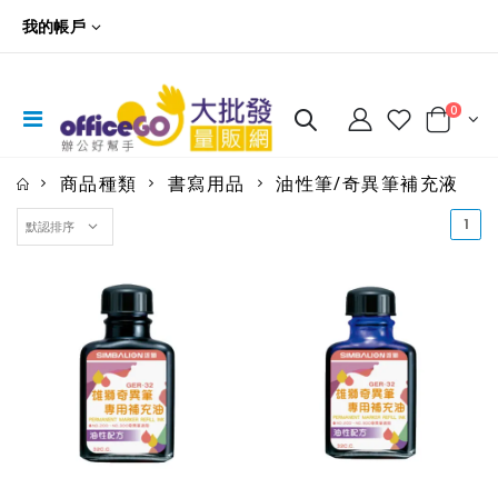
我的帳戶
0
商品種類
書寫用品
油性筆/奇異筆補充液
(cu
1