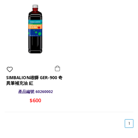
SIMBALION雄獅 GER-900 奇
異筆補充油 紅
產品編號:60260002
$600
(cu
1