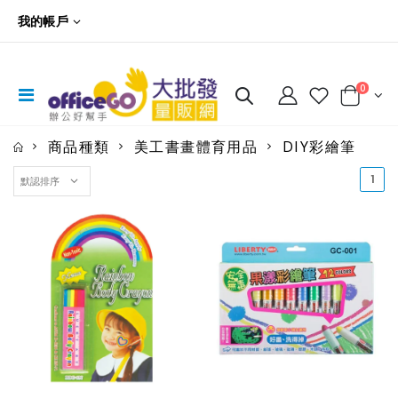
我的帳戶
0
商品種類
美工書畫體育用品
DIY彩繪筆
(cu
1