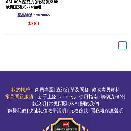
AM-009 壓克力(丙烯)顏料筆
軟頭直液式-24色組
產品編號:19070065
$280
(cu
1
我的帳戶：
會員專區
|
查詢訂單及問答
|
修改會員資料
常見問題服務：
新手上路
|
officego 使用指南
|
購物流程/付
款說明
|
常見問題Q&A
|
關於我們
聯繫我們
|
快速報價教學說明
|
服務條款
|
隱私權保護聲明