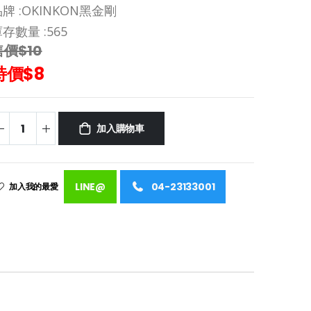
牌 :
OKINKON黑金剛
存數量 :
565
售價$10
特價$8
加入購物車
LINE@
04-23133001
加入我的最愛