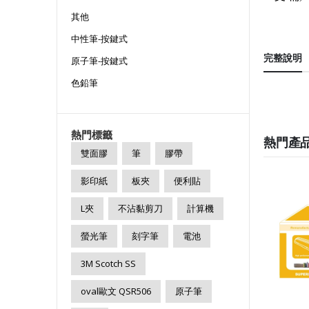
其他
中性筆-按鍵式
完整說明
原子筆-按鍵式
色鉛筆
熱門標籤
熱門產
雙面膠
筆
膠帶
影印紙
板夾
便利貼
L夾
不沾黏剪刀
計算機
螢光筆
刻字筆
電池
3M Scotch SS
oval歐文 QSR506
原子筆