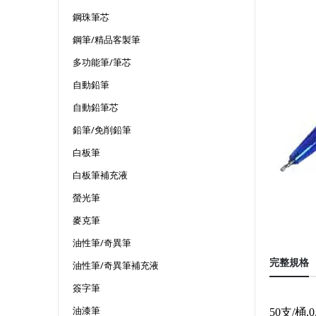
鋼珠筆芯
鋼筆/精品客製筆
多功能筆/筆芯
自動鉛筆
自動鉛筆芯
鉛筆/免削鉛筆
白板筆
白板筆補充液
螢光筆
麥克筆
油性筆/奇異筆
完整規格
油性筆/奇異筆補充液
簽字筆
油漆筆
50支/桶,0