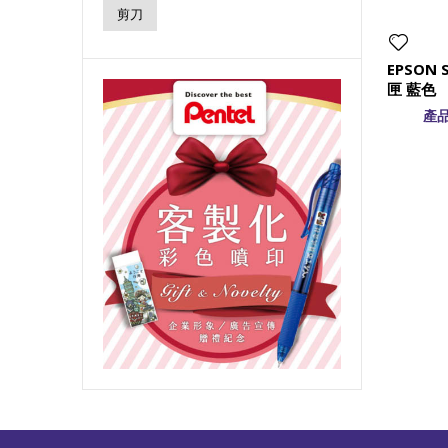
剪刀
EPSON 
匣 藍色
產品