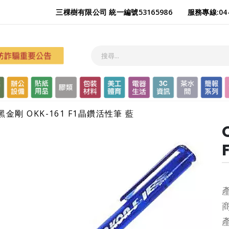
三棵樹有限公司 統一編號53165986
服務專線:04-
黑金剛 OKK-161 F1晶鑽活性筆 藍
產
商
產