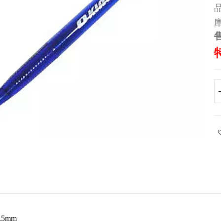
品
庫
.5mm