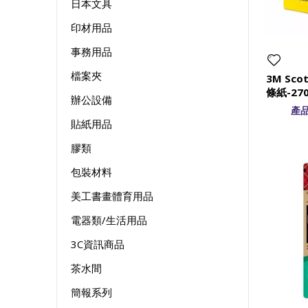
日本文具
印材用品
事務用品
檔案夾
3M Sco
條紙-27
辦公設備
7.6x7.6
產品
貼紙用品
膠類
包裝材料
美工書畫體育用品
電器類/生活用品
3C資訊商品
茶水間
簡報系列