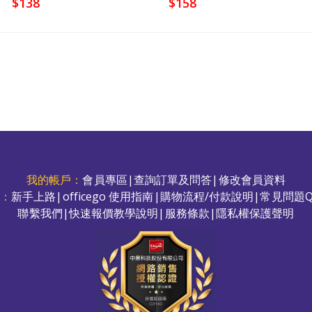
$138
$158
我的帳戶：
會員專區
|
查詢訂單及問答
|
修改會員資料
務：
新手上路
|
officego 使用指南
|
購物流程/付款說明
|
常見問題Q
聯繫我們
|
快速報價教學說明
|
服務條款
|
隱私權保護聲明