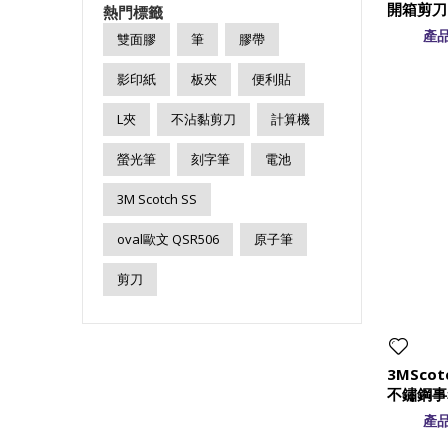
開箱剪刀
熱門標籤
產品
雙面膠
筆
膠帶
影印紙
板夾
便利貼
L夾
不沾黏剪刀
計算機
螢光筆
刻字筆
電池
3M Scotch SS
oval歐文 QSR506
原子筆
剪刀
3MScot
不鏽鋼事
產品