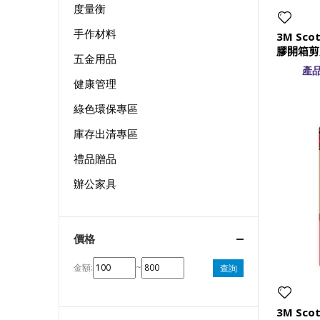
度量衡
手作材料
3M Sco
膠開箱剪
五金用品
產品
健康管理
綠色環保專區
庫存出清專區
禮品贈品
辦公家具
價格
金額:
~
查詢
3M Sco