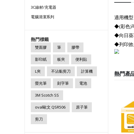
3C線材/充電器
電腦清潔系列
適用機型：D
◆(彩色)
◆向日葵
熱門標籤
◆列印效
雙面膠
筆
膠帶
影印紙
板夾
便利貼
L夾
不沾黏剪刀
計算機
熱門產
螢光筆
刻字筆
電池
3M Scotch SS
oval歐文 QSR506
原子筆
剪刀