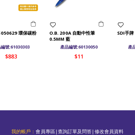
S050629 環保碳粉
O.B. 200A 自動中性筆
SDI手牌
0.5MM 藍
編號:61030303
產品編號:60130050
產品
$883
$11
我的帳戶：
會員專區
|
查詢訂單及問答
|
修改會員資料