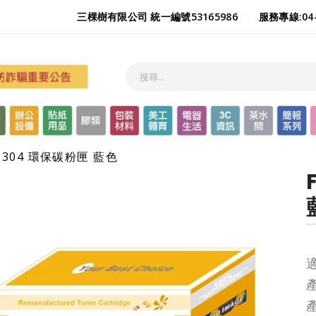
三棵樹有限公司 統一編號53165986
服務專線:04-
201304 環保碳粉匣 藍色
適
產
產