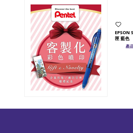
EPSON 
匣 藍色
產品