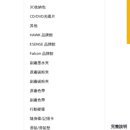
3C收納包
CD/DVD光碟片
其他
HAWK 品牌館
ESENSE 品牌館
Falcon 品牌館
副廠墨水夾
原廠碳粉夾
副廠碳粉夾
原廠色帶
副廠色帶
行動硬碟
隨身碟/記憶卡
完整說明
滑鼠/滑鼠墊