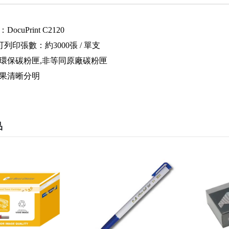
ocuPrint C2120
可列印張數：約3000張 / 單支
環保碳粉匣,非等同原廠碳粉匣
果清晰分明
品