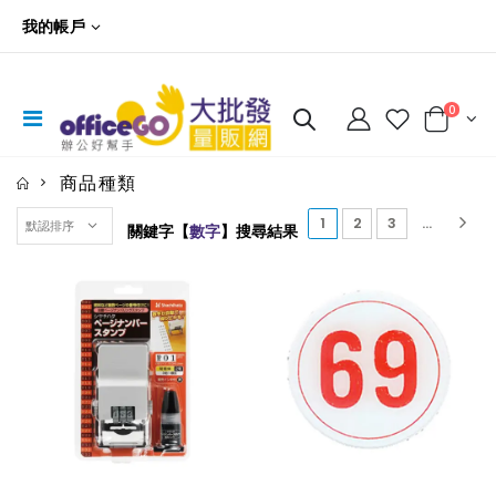
我的帳戶
0
商品種類
(current)
1
2
3
...
關鍵字【
數字
】搜尋結果